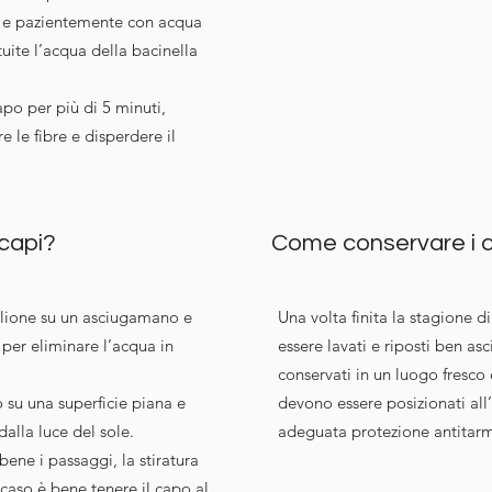
e e pazientemente con acqua
uite l’acqua della bacinella
apo per più di 5 minuti,
e le fibre e disperdere il
 capi?
Come conservare i 
glione su un asciugamano e
Una volta finita la stagione d
 per eliminare l’acqua in
essere lavati e riposti ben as
conservati in un luogo fresco 
 su una superficie piana e
devono essere posizionati all
dalla luce del sole.
adeguata protezione antitar
ene i passaggi, la stiratura
caso è bene tenere il capo al