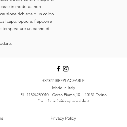
o basse in modo da non
cauzione richiede o un colpo
 dal capo, oppure, frapporre
sse temperature un panno di
eddare.
©2022
IRREPLACEABLE
Made in Italy
P.I. 11394250010 - Corso Fiume,10 - 10131 Torino
For info:
info@irreplaceable.it
ns
Privacy Policy