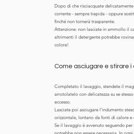
Dopo di che risciacquate delicatament
corrente - sempre tiepida - oppure sostit
finché non tornerà trasparente.
Attenzione: non lasciate in ammollo il c
altrimenti il detergente potrebbe rovinar
colore!
Come asciugare e stirare i
Completato il lavaggio, stendete il ma
arrotolatelo con delicatezza su se stesso
eccesso.
Lasciate poi asciugare l’indumento steso
orizzontale, lontano da fonti di calore e 
Se il lavaggio è avvenuto seguendo per b
potrebbe non essere necessaria. In ogni 