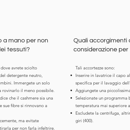
io a mano per non
Quali accorgimenti 
dei tessuti?
considerazione per i
 dove avrete sciolto
Tali accortezze sono:
 del detergente neutro,
Inserire in lavatrice il capo
mbini. Immergete un solo
specifica per il lavaggio dell
 rovinarlo il meno possibile.
Aggiungete una piccolissima 
 dice che il cashmere sia una
Selezionate un programma br
le sue fibre si rinnovano a
temperatura mai superiore a
Escludete la centrifuga, altr
cemente, ma evitate
giri (400).
irarla per non farla infeltrire.