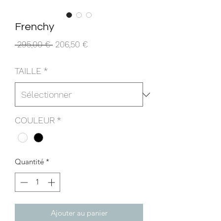
Frenchy
Prix
Prix
 295,00 € 
206,50 €
original
promotionnel
TAILLE
*
COULEUR
*
Quantité
*
Ajouter au panier