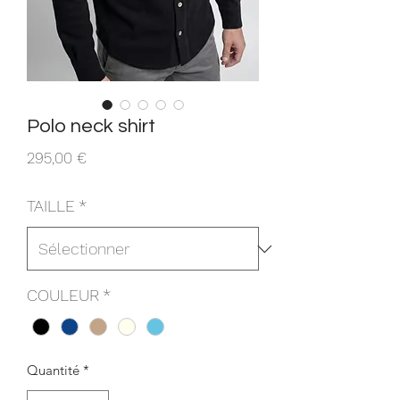
Polo neck shirt
Prix
295,00 €
TAILLE
*
COULEUR
*
Quantité
*