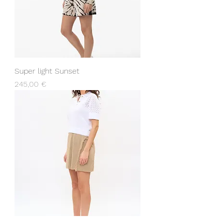
Super light Sunset
Prix
245,00 €