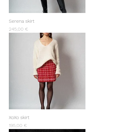
Serena skirt
Prix
245,00 €
XoXo skirt
Prix
195,00 €