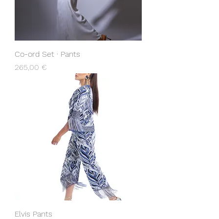
Co-ord Set · Pants
Prix
265,00 €
Elvis Pants