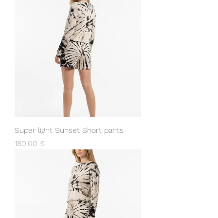
Super light Sunset Short pants
Prix
180,00 €