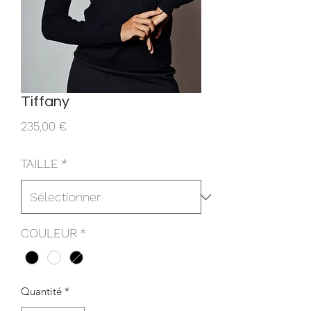
Tiffany
Prix
235,00 €
TAILLE
*
COULEUR
*
Quantité
*