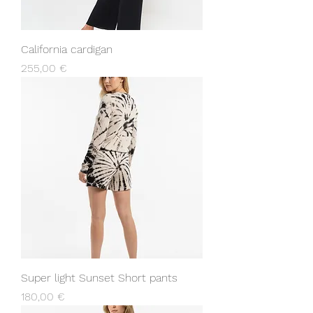
California cardigan
Prix
255,00 €
Super light Sunset Short pants
Prix
180,00 €