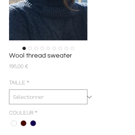
Wool thread sweater
Prix
195,00 €
TAILLE
*
COULEUR
*