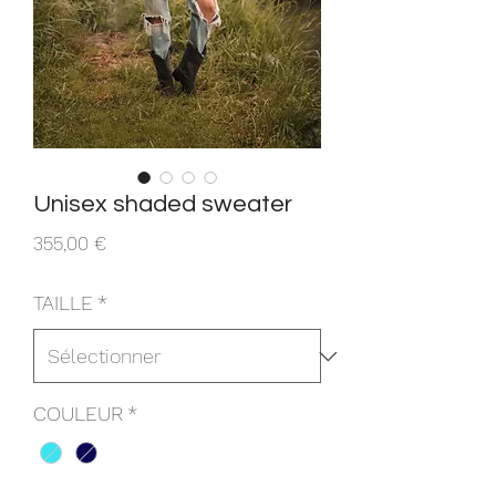
Unisex shaded sweater
Prix
355,00 €
TAILLE
*
COULEUR
*