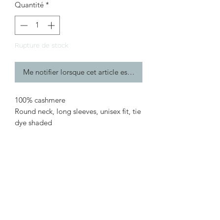
Quantité
*
Rupture de stock
Me notifier lorsque cet article est disponible
100% cashmere
Round neck, long sleeves, unisex fit, tie
dye shaded