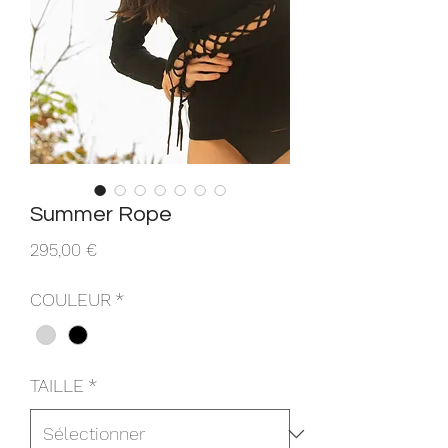
Summer Rope
Prix
295,00 €
COULEUR
*
TAILLE
*