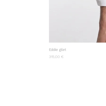
Eddie gilet
Prix
315,00 €