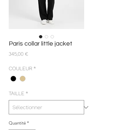
Paris collar little jacket
Prix
345,00 €
COULEUR
*
TAILLE
*
Quantité
*