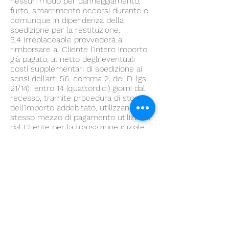
nessun modo per danneggiamento,
furto, smarrimento occorsi durante o
comunque in dipendenza della
spedizione per la restituzione.
5.4 Irreplaceable provvederà a
rimborsare al Cliente l'intero importo
già pagato, al netto degli eventuali
costi supplementari di spedizione ai
sensi dell’art. 56, comma 2, del D. lgs.
21/14) entro 14 (quattordici) giorni dal
recesso, tramite procedura di storno
dell'importo addebitato, utilizzando lo
stesso mezzo di pagamento utilizzato
dal Cliente per la transazione iniziale,
salvo diverso accordo. In ogni caso il
Cliente non sosterrà alcun costo
quale conseguenza di detto rimborso.
Irreplaceable potrà sospendere il
rimborso sino al ricevimento del
prodotto restituito ovvero sino al
momento in cui il Cliente dimostri di
aver correttamente rispedito il
prodotto, se precedente.
5.5 In ogni caso, il Cliente decadrà dal