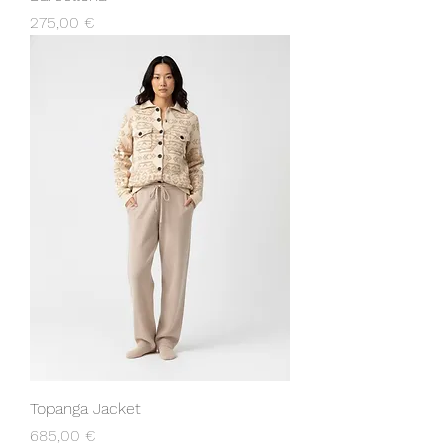
Prezzo
275,00 €
Topanga Jacket
Prezzo
685,00 €