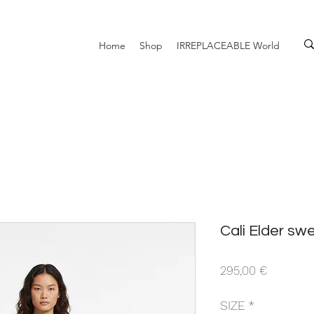
Home
Shop
IRREPLACEABLE World
Cali Elder sw
Prezzo
295,00 €
SIZE
*