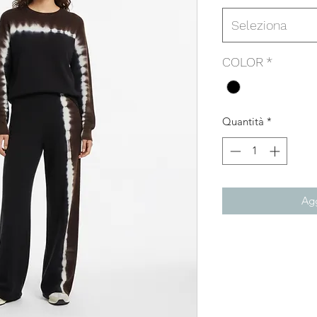
Seleziona
COLOR
*
Quantità
*
Agg