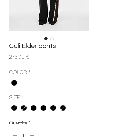
Cali Elder pants
Prezzo
275,00 €
COLOR
*
SIZE
*
Quantità
*