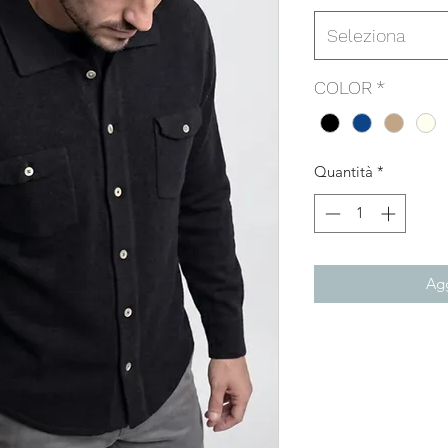
Seleziona
COLOR
*
Quantità
*
Agg