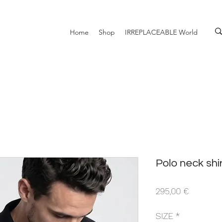
Home
Shop
IRREPLACEABLE World
Polo neck shi
Prezzo
295,00 €
SIZE
*