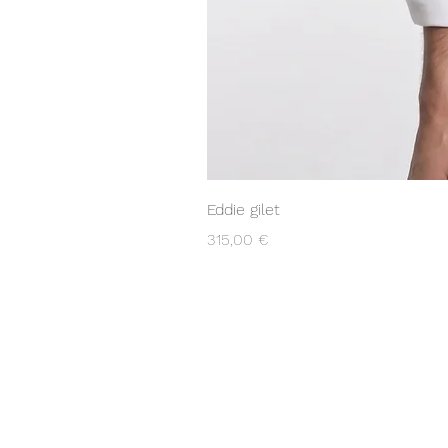
Eddie gilet
Prezzo
315,00 €