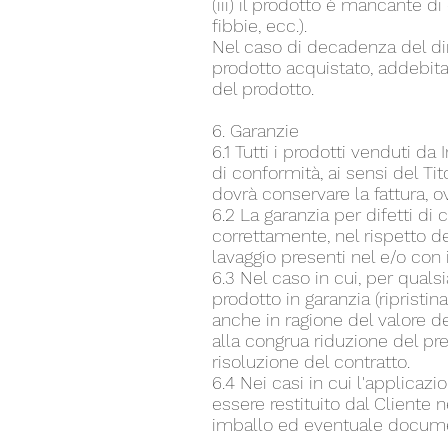
(iii) il prodotto è mancante di
fibbie, ecc.).
Nel caso di decadenza del diri
prodotto acquistato, addebita
del prodotto.
6. Garanzie
6.1 Tutti i prodotti venduti da
di conformità, ai sensi del Tito
dovrà conservare la fattura, 
6.2 La garanzia per difetti di 
correttamente, nel rispetto de
lavaggio presenti nel e/o con i
6.3 Nel caso in cui, per quals
prodotto in garanzia (ripristin
anche in ragione del valore d
alla congrua riduzione del pre
risoluzione del contratto.
6.4 Nei casi in cui l'applicaz
essere restituito dal Cliente 
imballo ed eventuale docume