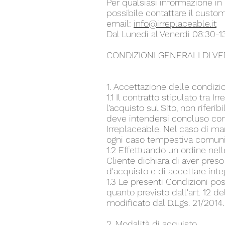
Per qualsiasi informazione in me
possibile contattare il custom
email:
info@irreplaceable.it
Dal Lunedì al Venerdì 08:30-1
CONDIZIONI GENERALI DI VE
1. Accettazione delle condizi
1.1 Il contratto stipulato tra I
l’acquisto sul Sito, non riferi
deve intendersi concluso con 
Irreplaceable. Nel caso di ma
ogni caso tempestiva comunic
1.2 Effettuando un ordine nell
Cliente dichiara di aver preso 
d'acquisto e di accettare inte
1.3 Le presenti Condizioni po
quanto previsto dall'art. 12 d
modificato dal D.Lgs. 21/2014.
2. Modalità di acquisto