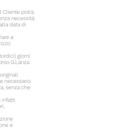
l Cliente potrà
senza necessità
alla data di
iare a
rizzo
ordici) giorni
Corso G.Lanza
originali
te necessario
nza, senza che
 infatti
i,
ezione
ione e