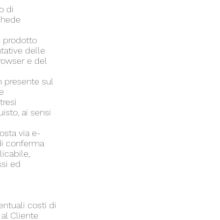
o di
schede
n prodotto
ative delle
browser e del
rm presente sul
e
tresì
uisto, ai sensi
osta via e-
 di conferma
icabile,
ssi ed
entuali costi di
al Cliente