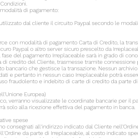
 Condizioni.
i modalità di pagamento:
tilizzato dal cliente il circuito Paypal secondo le modal
rce con modalità di pagamento Carta di Credito, la tran
sicuro Paypal o altro server sicuro prescelto da Irreplacea
 fase del pagamento Irreplaceable sarà in grado di cono
ta di credito del Cliente, trasmesse tramite connessione 
tuto bancario che gestisce la transazione. Nessun archivio
 dati e pertanto in nessun caso Irreplaceable potrà esser
so fraudolento e indebito di carte di credito da parte di t
dell’Unione Europea)
ico, verranno visualizzate le coordinate bancarie per il 
à solo alla ricezione effettiva del pagamento in banca.
lative spese
nno consegnati all'indirizzo indicato dal Cliente nell’Ordin
ell'Ordine da parte di Irreplaceable, al costo indicato sp