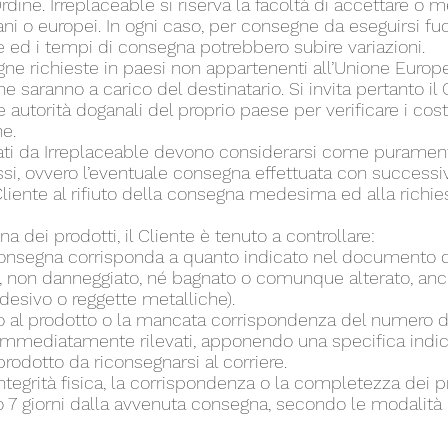
’Ordine. Irreplaceable si riserva la facoltà di accettare 
liani o europei. In ogni caso, per consegne da eseguirsi fuo
ne ed i tempi di consegna potrebbero subire variazioni.
ne richieste in paesi non appartenenti all’Unione Europe
 saranno a carico del destinatario. Si invita pertanto il 
autorità doganali del proprio paese per verificare i costi
ne.
cati da Irreplaceable devono considerarsi come purament
essi, ovvero l’eventuale consegna effettuata con successi
Cliente al rifiuto della consegna medesima ed alla richie
dei prodotti, il Cliente è tenuto a controllare:
n consegna corrisponda a quanto indicato nel documento d
egro, non danneggiato, né bagnato o comunque alterato, an
adesivo o reggette metalliche).
/o al prodotto o la mancata corrispondenza del numero de
 immediatamente rilevati, apponendo una specifica indic
odotto da riconsegnarsi al corriere.
integrità fisica, la corrispondenza o la completezza dei pr
 7 giorni dalla avvenuta consegna, secondo le modalità 