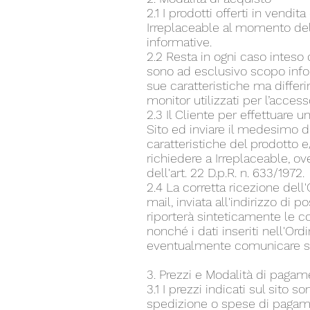
2.1 I prodotti offerti in vendi
Irreplaceable al momento dell
informative.
2.2 Resta in ogni caso inteso
sono ad esclusivo scopo inf
sue caratteristiche ma differ
monitor utilizzati per l’access
2.3 Il Cliente per effettuare 
Sito ed inviare il medesimo 
caratteristiche del prodotto e
richiedere a Irreplaceable, ove 
dell'art. 22 D.p.R. n. 633/1972.
2.4 La corretta ricezione del
mail, inviata all'indirizzo di
riporterà sinteticamente le c
nonché i dati inseriti nell'Ord
eventualmente comunicare senz
3. Prezzi e Modalità di paga
3.1 I prezzi indicati sul sito 
spedizione o spese di pagam