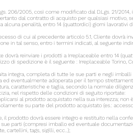
. Lgs. 206/2005, così come modificato dal D.Lgs. 21/2014, i
ertanto dal contratto di acquisto per qualsiasi motivo, 
alcuna penalità, entro 14 (quattordici) giorni lavorativi d
 recesso di cui al precedente articolo 5.1, Cliente dovrà inv
e in tal senso, entro i termini indicati, al seguente indi
te dovrà reinviare i prodotti a Irreplaceable entro 14 (quatt
izzo di spedizione è il seguente : Irreplaceable Torino, 
a integra, completa di tutte le sue parti e negli imballi 
ita ed eventualmente adoperata per il tempo strettamen
atura, caratteristiche e taglia, secondo la normale dilige
izia, nel rispetto delle condizioni di seguito riportate:
 applicarsi al prodotto acquistato nella sua interezza; non è
solamente su parte del prodotto acquistato (es.: accessor
e, il prodotto dovrà essere integro e restituito nella conf
 le sue parti (compresi imballo ed eventuale documentaz
cartellini, tags, sigilli, ecc...);