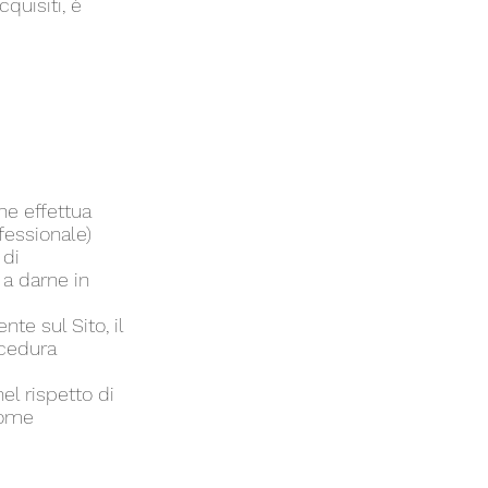
cquisiti, è
che effettua
ofessionale)
 di
 a darne in
te sul Sito, il
ocedura
el rispetto di
 come