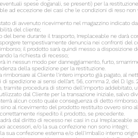
 eventuali spese doganali, se presenti) per la restituzion
able ad eccezione dei casi che le condizioni di reso no
attestato di avvenuto ricevimento nel magazzino indicato da
lità del cliente;
o del bene durante il trasporto, Irreplaceable ne darà 
di sporgere tempestivamente denuncia nei confronti del co
 rimborso; il prodotto sarà quindi messo a disposizione de
do la richiesta di recesso;
derà in nessun modo per danneggiamento, furto, smarrim
enza della spedizione per la restituzione.
 rimborsare al Cliente l'intero importo già pagato, al net
di spedizione ai sensi dell’art. 56, comma 2, del D. lgs. 
so, tramite procedura di storno dell'importo addebitato, u
lizzato dal Cliente per la transazione iniziale, salvo di
osterrà alcun costo quale conseguenza di detto rimborso.
sino al ricevimento del prodotto restituito ovvero sino 
r correttamente rispedito il prodotto, se precedente.
cadrà dal diritto di recesso nei casi in cui Irreplaceable a
i suoi accessori, e/o la sua confezione non sono integri;
lla sua confezione esterna e/o dell'imballo interno origin