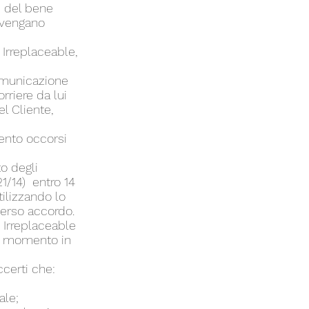
e del bene
n vengano
 Irreplaceable,
comunicazione
rriere da lui
l Cliente,
ento occorsi
to degli
21/14) entro 14
tilizzando lo
verso accordo.
 Irreplaceable
al momento in
ccerti che:
ale;