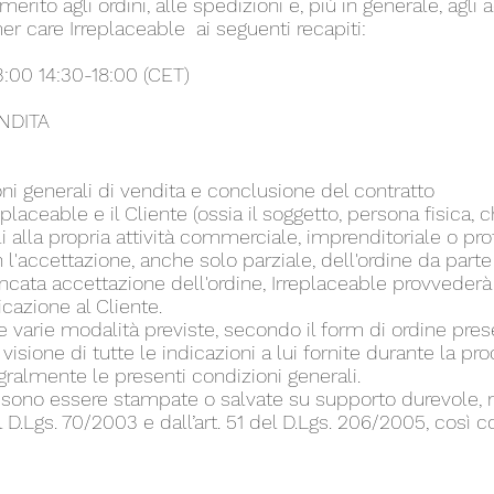
rito agli ordini, alle spedizioni e, più in generale, agli a
er care Irreplaceable ai seguenti recapiti:
3:00 14:30-18:00 (CET)
NDITA
oni generali di vendita e conclusione del contratto
rreplaceable e il Cliente (ossia il soggetto, persona fisica, 
bili alla propria attività commerciale, imprenditoriale o pr
l'accettazione, anche solo parziale, dell'ordine da parte
ncata accettazione dell'ordine, Irreplaceable provvederà
azione al Cliente.
e varie modalità previste, secondo il form di ordine presen
visione di tutte le indicazioni a lui fornite durante la pr
gralmente le presenti condizioni generali.
ssono essere stampate o salvate su supporto durevole, n
el D.Lgs. 70/2003 e dall’art. 51 del D.Lgs. 206/2005, così