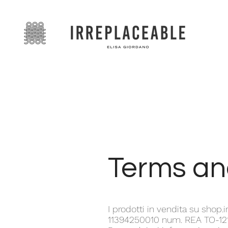
Terms an
I prodotti in vendita su shop.i
11394250010 num. REA TO-1