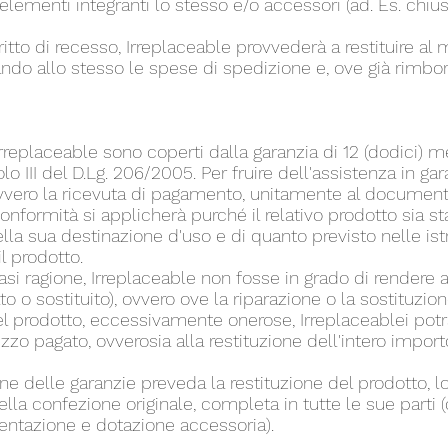
 elementi integranti lo stesso e/o accessori (ad. Es. chiusu
tto di recesso, Irreplaceable provvederà a restituire al m
ndo allo stesso le spese di spedizione e, ove già rimbors
 Irreplaceable sono coperti dalla garanzia di 12 (dodici) me
lo III del D.Lg. 206/2005. Per fruire dell'assistenza in gara
ovvero la ricevuta di pagamento, unitamente al documento
conformità si applicherà purché il relativo prodotto sia st
lla sua destinazione d'uso e di quanto previsto nelle ist
l prodotto.
iasi ragione, Irreplaceable non fosse in grado di rendere a
ato o sostituito), ovvero ove la riparazione o la sostituzio
el prodotto, eccessivamente onerose, Irreplaceablei pot
zzo pagato, ovverosia alla restituzione dell'intero impor
ione delle garanzie preveda la restituzione del prodotto, 
nella confezione originale, completa in tutte le sue parti
ntazione e dotazione accessoria).