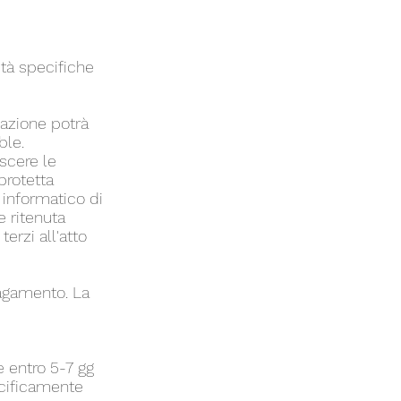
ità specifiche
sazione potrà
ble.
scere le
protetta
 informatico di
e ritenuta
erzi all'atto
pagamento. La
e entro 5-7 gg
ecificamente