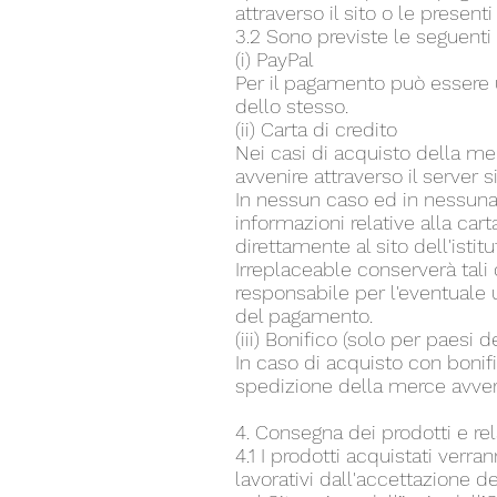
attraverso il sito o le presenti
3.2 Sono previste le seguent
(i) PayPal
Per il pagamento può essere u
dello stesso.
(ii) Carta di credito
Nei casi di acquisto della me
avvenire attraverso il server 
In nessun caso ed in nessuna
informazioni relative alla car
direttamente al sito dell'isti
Irreplaceable conserverà tali
responsabile per l'eventuale u
del pagamento.
(iii) Bonifico (solo per paesi 
In caso di acquisto con bonif
spedizione della merce avverr
4. Consegna dei prodotti e re
4.1 I prodotti acquistati verra
lavorativi dall'accettazione d