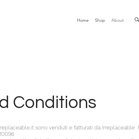
Home
Shop
About
d Conditions
rreplaceable.it sono venduti e fatturati da Irreplaceable P.
210096