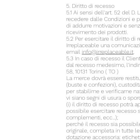
5. Diritto di recesso
5.1 Ai sensi dell'art. 52 del D
recedere dalle Condizioni e p
di addurre motivazioni e senza 
ricevimento dei prodotti.
5.2 Per esercitare il diritto di
Irreplaceable una comunicazion
email
info@irreplaceable.it
.
5.3 In caso di recesso il Clien
dal recesso medesimo, l'indir
58, 10131 Torino ( TO )
La merce dovrà essere restituit
(buste e confezioni), custod
per stabilirne e verificarne n
vi siano segni di usura o sporc
(i) il diritto di recesso potrà
possibile esercitare recesso 
complementi, ecc...);
perché il recesso sia possibil
originale, completa in tutte
dotazione accessoria: etichette, 