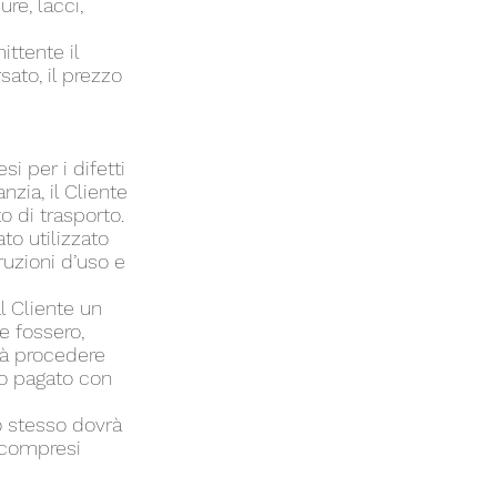
re, lacci,
ittente il
ato, il prezzo
si per i difetti
nzia, il Cliente
 di trasporto.
ato utilizzato
ruzioni d’uso e
l Cliente un
ne fossero,
rà procedere
to pagato con
lo stesso dovrà
 (compresi