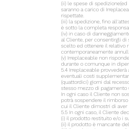
(ii) le spese di spedizione(ed
saranno a carico di Irreplace
rispettate.
(iii) la spedizione, fino all'
è sotto la completa responsabi
(iv) in caso di danneggiament
al Cliente, per consentirgli 
scelto ed ottenere il relativo
contemporaneamente annullan
(v) Irreplaceable non rispon
durante o comunque in dipend
5.4 Irreplaceable provvederà a
eventuali costi supplementari 
(quattordici) giorni dal reces
stesso mezzo di pagamento uti
In ogni caso il Cliente non s
potrà sospendere il rimborso 
cui il Cliente dimostri di ave
5.5 In ogni caso, il Cliente de
(i) il prodotto restituito e/o 
(ii) il prodotto è mancante de