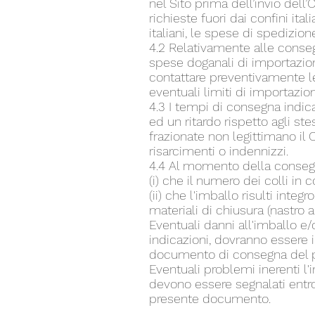
nel Sito prima dell’invio dell
richieste fuori dai confini ita
italiani, le spese di spedizio
4.2 Relativamente alle conseg
spese doganali di importazione
contattare preventivamente le 
eventuali limiti di importazio
4.3 I tempi di consegna indi
ed un ritardo rispetto agli st
frazionate non legittimano il 
risarcimenti o indennizzi.
4.4 Al momento della consegna 
(i) che il numero dei colli i
(ii) che l'imballo risulti int
materiali di chiusura (nastro 
Eventuali danni all'imballo e
indicazioni, dovranno essere
documento di consegna del pr
Eventuali problemi inerenti l'
devono essere segnalati entro
presente documento.