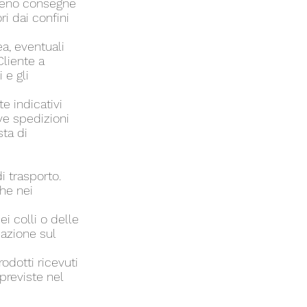
o meno consegne
ri dai confini
a, eventuali
Cliente a
 e gli
e indicativi
ve spedizioni
sta di
i trasporto.
che nei
i colli o delle
azione sul
odotti ricevuti
previste nel