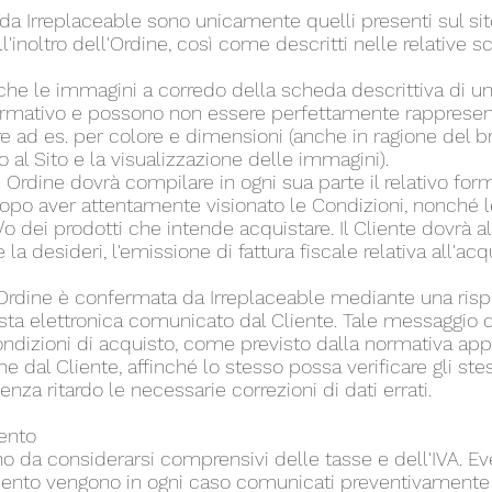
ta da Irreplaceable sono unicamente quelli presenti sul sit
'inoltro dell'Ordine, così come descritti nelle relative 
 che le immagini a corredo della scheda descrittiva di u
ormativo e possono non essere perfettamente rappresent
ire ad es. per colore e dimensioni (anche in ragione del 
o al Sito e la visualizzazione delle immagini).
un Ordine dovrà compilare in ogni sua parte il relativo fo
dopo aver attentamente visionato le Condizioni, nonché l
/o dei prodotti che intende acquistare. Il Cliente dovrà al
la desideri, l'emissione di fattura fiscale relativa all'acq
l'Ordine è confermata da Irreplaceable mediante una risp
 posta elettronica comunicato dal Cliente. Tale messaggio
ondizioni di acquisto, come previsto dalla normativa appl
ine dal Cliente, affinché lo stesso possa verificare gli ste
a ritardo le necessarie correzioni di dati errati.
mento
sono da considerarsi comprensivi delle tasse e dell'IVA. Ev
ento vengono in ogni caso comunicati preventivamente 