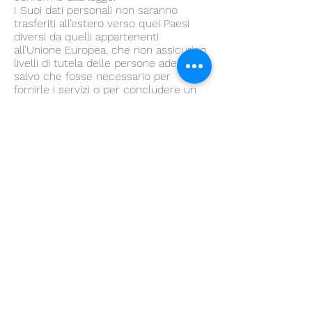
I Suoi dati personali non saranno
trasferiti all’estero verso quei Paesi
diversi da quelli appartenenti
all’Unione Europea, che non assicurino
livelli di tutela delle persone adeguati,
salvo che fosse necessario per
fornirle i servizi o per concludere un
contratto con Irreplaceable per
l’acquisto dei prodotti, sempre nel
rispetto delle normative previste in
materia di trasferimento dei dati
personali all’estero.
9. MISURE DI SICUREZZA
Irreplaceable ha adottato misure di
sicurezza adeguate a ridurre al
minimo i rischi di distruzione o di
perdita, anche accidentale, dei Suoi
dati, e di accesso non autorizzato o di
trattamento non consentito o non
conforme alle finalità di raccolta
indicate nella nostra Privacy Policy.
Su shop.irreplaceable.it ogni acquisto
avviene nella massima sicurezza