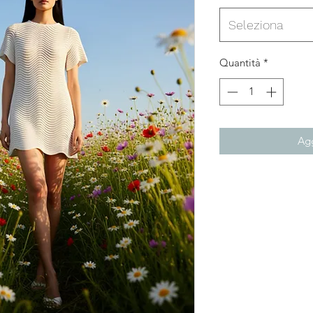
Seleziona
Quantità
*
Agg