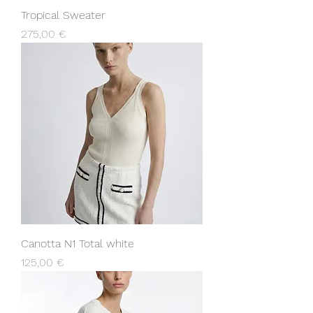
Tropical Sweater
Prezzo
275,00 €
Canotta N1 Total white
Prezzo
125,00 €