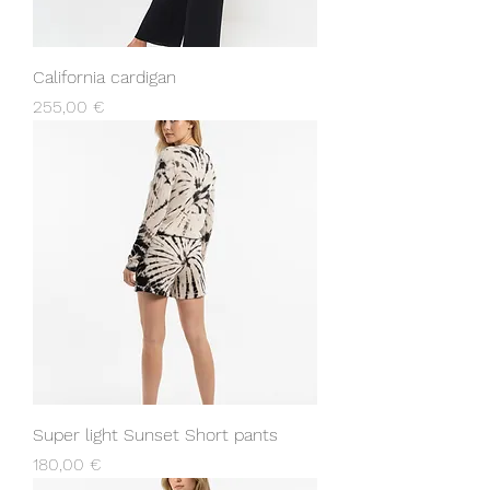
California cardigan
Prezzo
255,00 €
Super light Sunset Short pants
Prezzo
180,00 €