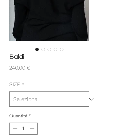
Baldi
Prezzo
240,00 €
SIZE
*
Quantità
*